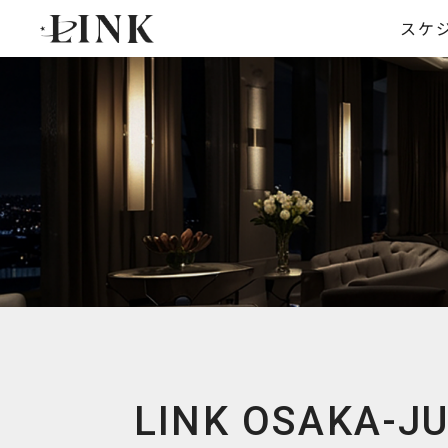
スケ
LINK
OSAKA-J