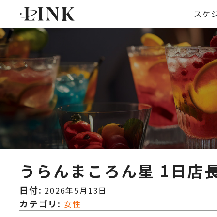
スケ
うらんまころん星 1日店
日付:
2026年5月13日
カテゴリ:
女性