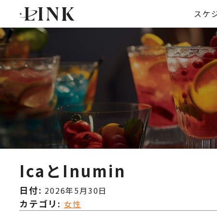
スケ
IcaとInumin
日付:
2026年5月30日
カテゴリ:
女性